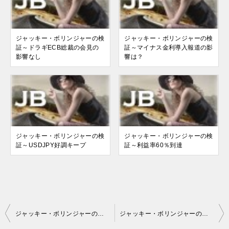
ジャッキー・ボリンジャーの検
ジャッキー・ボリンジャーの検
証～ドラギECB総裁の会見の
証～マイナス金利導入報道の影
影響なし
響は？
ジャッキー・ボリンジャーの検
ジャッキー・ボリンジャーの検
証～USDJPY好調キープ
証～利益率60％到達
投
ジャッキー・ボリンジャーの検証～EURJPYのストップロスが3回も
ジャッキー・ボリンジャーの検証～利幅10％超えの大幅プラス
稿