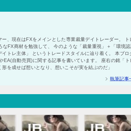
マー、現在はFXをメインとした専業裁量デイトレーダー。 ト
ろなFX商材を勉強して、 今のような「裁量重視」＋「環境認
イトレ主体」 というトレードスタイルに辿り着く。 本ブロ
やEA(自動売買)に関する記事を書いています。 座右の銘「ト
く形を成せば想いとなり、想いこそが実を結ぶのだ」
執筆記事