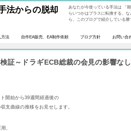
あなたが今使っている手法は 「
い手法からの脱却
らいつかはプラスに転換する、な
ら、このブログで紹介している勝
入方法
自作EA販売、EA制作依頼
ブログ方針
お問い合
検証～ドラギECB総裁の会見の影響な
ト開始から39週間経過後の
ペア毎の収支曲線の推移をお見せします。
運用、