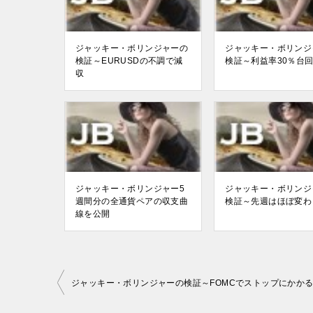
ジャッキー・ボリンジャーの
ジャッキー・ボリンジ
検証～EURUSDの不調で減
検証～利益率30％台
収
ジャッキー・ボリンジャー5
ジャッキー・ボリンジ
週間分の全通貨ペアの収支曲
検証～先週はほぼ変わ
線を公開
投
ジャッキー・ボリンジャーの検証～FOMCでストップにかか
稿