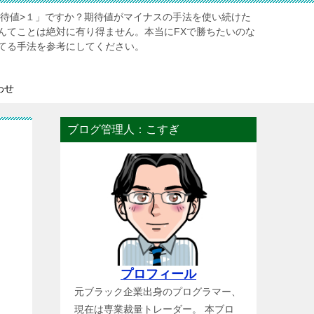
期待値>１」ですか？期待値がマイナスの手法を使い続けた
んてことは絶対に有り得ません。本当にFXで勝ちたいのな
てる手法を参考にしてください。
わせ
ブログ管理人：こすぎ
し
プロフィール
元ブラック企業出身のプログラマー、
現在は専業裁量トレーダー。 本ブロ