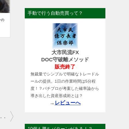
手動で行う自動売買って？
ーの
大市民流FX
DOC守破離メソッド
販売終了
無裁量でシンプルで明確なトレードル
ールの提供。1日の作業時間は5分程
度！？パチプロが考案した確率論から
導き出した資産形成術とは？
→
レビューへ
。。。
10個も勝ちパターンがある！？