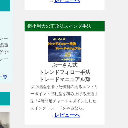
→
レビューへ
損小利大の正攻法スイング手法
レー
識重
グで
レー
ぷーさん式
トレンドフォロー手法
一覧
トレードマニュアル輝
ダウ理論を用いた優勢のあるエントリ
ーポイントで利益を積み上げる王道手
法！4時間足チャートをメインにした
スイングトレードをやるなら。
→
レビューへ