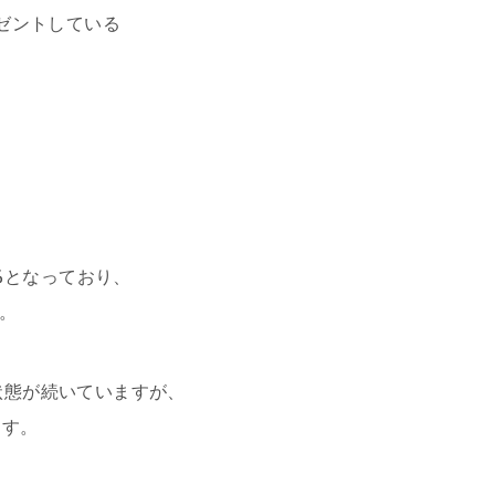
レゼントしている
％
となっており、
。
状態が続いていますが、
ます。