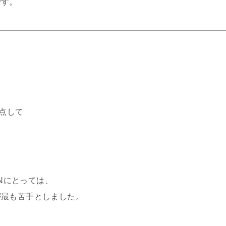
です。
、
頂点して
UNにとっては、
が最も苦手としました。