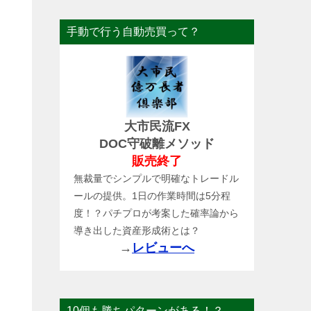
手動で行う自動売買って？
大市民流FX
DOC守破離メソッド
販売終了
無裁量でシンプルで明確なトレードル
ールの提供。1日の作業時間は5分程
度！？パチプロが考案した確率論から
導き出した資産形成術とは？
→
レビューへ
10個も勝ちパターンがある！？